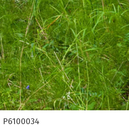
P6100034