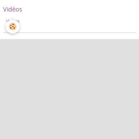
Vidéos
Vidéos
Album photos
Nos événements
Quelques photos d'une réunion
Réalisations à partir d'un plant de pépinière
Dernières photos